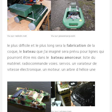
Vu sur redcdn.net
Vu sur powercarp.com
le plus difficile et le plus long sera la
fabrication
de la
coque, le
bateau
que j'ai imaginé sera prévu pour lignes qui
pourront être mis dans le
bateau amorceur
. liste du
matériel. radiocommande voies. servos. un variateur de
vitesse électronique. un moteur. un arbre d hélice une
Vu sur i.ytimg.com