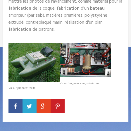
mettre les photos de l'avancement. comme matériel pour la
fabrication
de la coque:
fabrication
d'un
bateau
amorçeur (par seb). matières premières: polystyrène
extrudé. contreplaqué marin. réalisation d'un plan.
fabrication
de patrons.
Vu sur img.over-blog-kiwi.com
Vu sur jdepres.free.fr