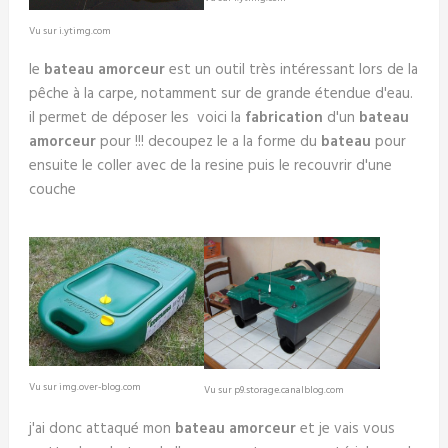
Vu sur i.ytimg.com
le
bateau amorceur
est un outil très intéressant lors de la
pêche à la carpe, notamment sur de grande étendue d'eau.
il permet de déposer les voici la
fabrication
d'un
bateau
amorceur
pour !!! decoupez le a la forme du
bateau
pour
ensuite le coller avec de la resine puis le recouvrir d'une
couche
Vu sur img.over-blog.com
Vu sur p9.storage.canalblog.com
j'ai donc attaqué mon
bateau amorceur
et je vais vous