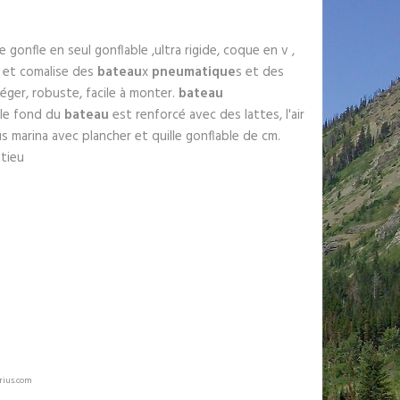
 se gonfle en seul gonflable ,ultra rigide, coque en v ,
e et comalise des
bateau
x
pneumatique
s et des
éger, robuste, facile à monter.
bateau
 le fond du
bateau
est renforcé avec des lattes, l'air
s marina avec plancher et quille gonflable de cm.
tieu
rius.com