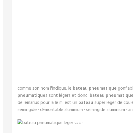
comme son nom l'indique, le
bateau pneumatique
gonflabl
pneumatique
s sont légers et donc
bateau pneumatiqu
de lemarius pour la le m. est un
bateau
super léger de coule
semirigide · dÉmontable aluminium · semirigide aluminium · an
Vu sur