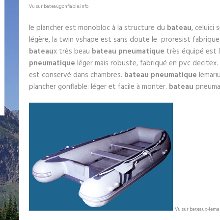
Vu sur bateaugonflable.info
le plancher est monobloc à la structure du
bateau
, celuici
légère, la twin vshape est sans doute le proresist fabriqu
bateau
x très beau
bateau pneumatique
très équipé est l
pneumatique
léger mais robuste, fabriqué en pvc decitex.
est conservé dans chambres.
bateau pneumatique
lemariu
plancher gonflable: léger et facile à monter.
bateau
pneuma
Vu sur bateaux-lema