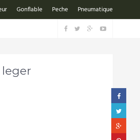
eur
Gonflable
Peche
Pneumatique
leger