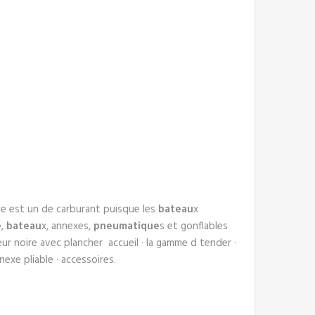
e est un de carburant puisque les
bateau
x
e
,
bateau
x, annexes,
pneumatique
s et gonflables
ur noire avec plancher accueil · la gamme d tender ·
nexe pliable · accessoires.