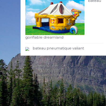
bateau
gonflable dreamland
bateau pneumatique valiant